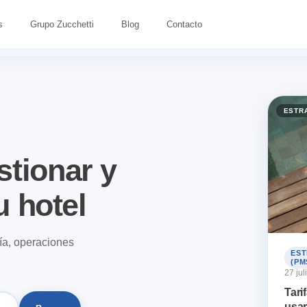
s
Grupo Zucchetti
Blog
Contacto
ESTR
tionar y
u hotel
gía, operaciones
EST
(PM
27 jul
Tari
usar