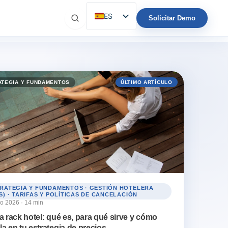
ES
Solicitar Demo
EN
IT
FR
DE
ATEGIA Y FUNDAMENTOS
ÚLTIMO ARTÍCULO
PT
RATEGIA Y FUNDAMENTOS · GESTIÓN HOTELERA
S) · TARIFAS Y POLÍTICAS DE CANCELACIÓN
io 2026 · 14 min
fa rack hotel: qué es, para qué sirve y cómo
la en tu estrategia de precios