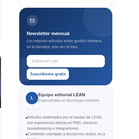
Newsletter mensual
Los mejores artículos sobre gestión hotelera
en tu bandeja, una vez al mes.
Suscribirme gratis
Equipo editorial LEAN
L
Especialistas en tecnología hotelera
Artículos elaborados por el equipo de LEAN,
con experiencia directa en PMS, check-in,
housekeeping e integraciones.
Contenido orientado a decisiones reales, no a