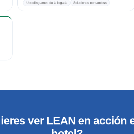
Upselling antes de la llegada
Soluciones contactless
ieres ver LEAN en acción e
hotel?