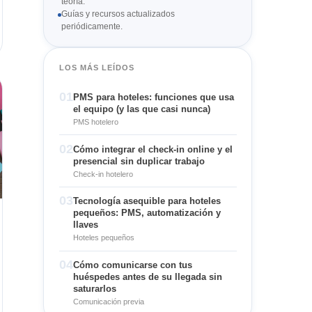
teoría.
Guías y recursos actualizados
periódicamente.
LOS MÁS LEÍDOS
01
PMS para hoteles: funciones que usa
el equipo (y las que casi nunca)
PMS hotelero
02
Cómo integrar el check-in online y el
presencial sin duplicar trabajo
Check-in hotelero
03
Tecnología asequible para hoteles
pequeños: PMS, automatización y
llaves
Hoteles pequeños
04
Cómo comunicarse con tus
huéspedes antes de su llegada sin
saturarlos
Comunicación previa