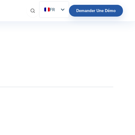
FR
Demander Une Démo
ES
EN
IT
DE
PT