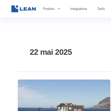
Aller
Produits
Intégrations
Tarifs
au
contenu
22 mai 2025