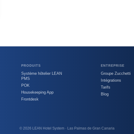
PRODUITS
ENTREPRISE
Système hôtelier LEAN
Groupe Zucchetti
PMS
Intégrations
POK
Tarifs
Housekeeping App
Blog
Frontdesk
© 2026 LEAN Hotel System · Las Palmas de Gran Canaria