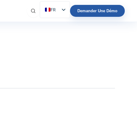
FR
Demander Une Démo
ES
EN
IT
DE
PT