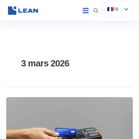
Aller
FR
au
ES
contenu
EN
IT
DE
PT
3 mars 2026