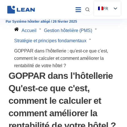
Aller
FR
au
ES
contenu
Par
Système hôtelier allégé
/
26 février 2025
EN
Accueil
"
Gestion hôtelière (PMS)
"
IT
Stratégie et principes fondamentaux
"
DE
GOPPAR dans l'hôtellerie : qu'est-ce que c'est,
PT
comment le calculer et comment améliorer la
rentabilité de votre hôtel ?
GOPPAR dans l'hôtellerie
Qu'est-ce que c'est,
comment le calculer et
comment améliorer la
rentabilité de votre hôtel ?