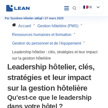
Aller
FR
au
ES
contenu
Par
Système hôtelier allégé
/
27 mars 2025
EN
Accueil
"
Gestion hôtelière (PMS)
"
IT
Ressources humaines et formation
"
DE
Gestion du personnel et de l'équipement
"
PT
Leadership hôtelier : clés, stratégies et leur impact
sur la gestion hôtelière
Leadership hôtelier, clés,
stratégies et leur impact
sur la gestion hôtelière
Qu'est-ce que le leadership
dans votre hôtel ?