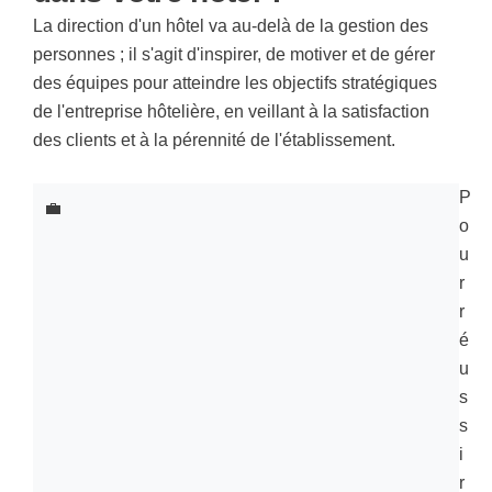
La direction d'un hôtel va au-delà de la gestion des
personnes ; il s'agit d'inspirer, de motiver et de gérer
des équipes pour atteindre les objectifs stratégiques
de l'entreprise hôtelière, en veillant à la satisfaction
des clients et à la pérennité de l'établissement.
P
💼
o
u
r
r
é
u
s
s
i
r