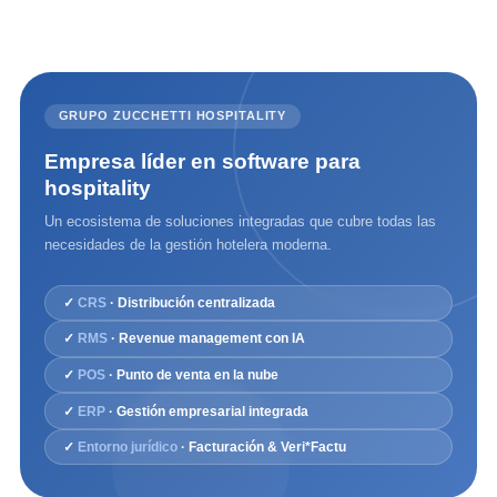
GRUPO ZUCCHETTI HOSPITALITY
Empresa líder en software para
hospitality
Un ecosistema de soluciones integradas que cubre todas las
necesidades de la gestión hotelera moderna.
✓
CRS
· Distribución centralizada
✓
RMS
· Revenue management con IA
✓
POS
· Punto de venta en la nube
✓
ERP
· Gestión empresarial integrada
✓
Entorno jurídico
· Facturación & Veri*Factu