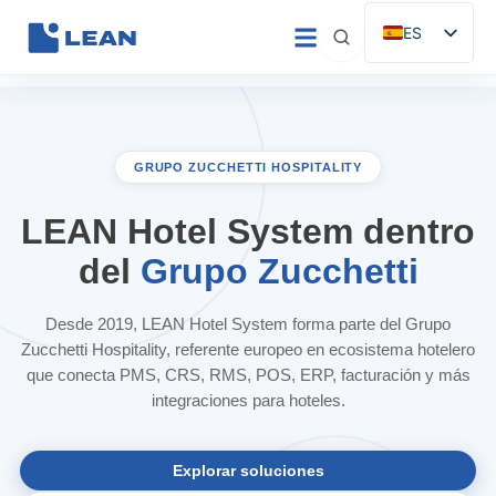
Ir
ES
al
EN
contenido
IT
FR
GRUPO ZUCCHETTI HOSPITALITY
DE
PT
LEAN Hotel System dentro
del
Grupo Zucchetti
Desde 2019, LEAN Hotel System forma parte del Grupo
Zucchetti Hospitality, referente europeo en ecosistema hotelero
que conecta PMS, CRS, RMS, POS, ERP, facturación y más
integraciones para hoteles.
Explorar soluciones