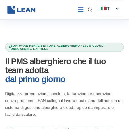
Vai
IT
al
ES
contenuto
EN
FR
DE
SOFTWARE PER IL SETTORE ALBERGHIERO · 100% CLOUD ·
ONBOARDING EXPRESS
PT
Il PMS alberghiero che il tuo
team adotta
dal primo giorno
Digitalizza prenotazioni, check-in, fatturazione e operazioni
senza problemi. LEAN collega il lavoro quotidiano dell'hotel in un
sistema di gestione alberghiera cloud, rapido da imparare e
facile da scalare.