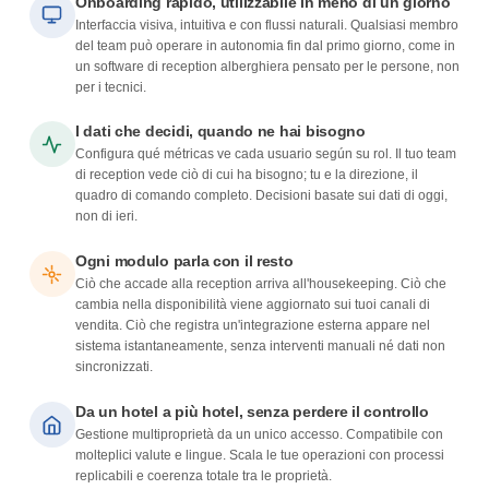
Onboarding rapido, utilizzabile in meno di un giorno
Interfaccia visiva, intuitiva e con flussi naturali. Qualsiasi membro
del team può operare in autonomia fin dal primo giorno, come in
un software di reception alberghiera pensato per le persone, non
per i tecnici.
I dati che decidi, quando ne hai bisogno
Configura qué métricas ve cada usuario según su rol. Il tuo team
di reception vede ciò di cui ha bisogno; tu e la direzione, il
quadro di comando completo. Decisioni basate sui dati di oggi,
non di ieri.
Ogni modulo parla con il resto
Ciò che accade alla reception arriva all'housekeeping. Ciò che
cambia nella disponibilità viene aggiornato sui tuoi canali di
vendita. Ciò che registra un'integrazione esterna appare nel
sistema istantaneamente, senza interventi manuali né dati non
sincronizzati.
Da un hotel a più hotel, senza perdere il controllo
Gestione multiproprietà da un unico accesso. Compatibile con
molteplici valute e lingue. Scala le tue operazioni con processi
replicabili e coerenza totale tra le proprietà.