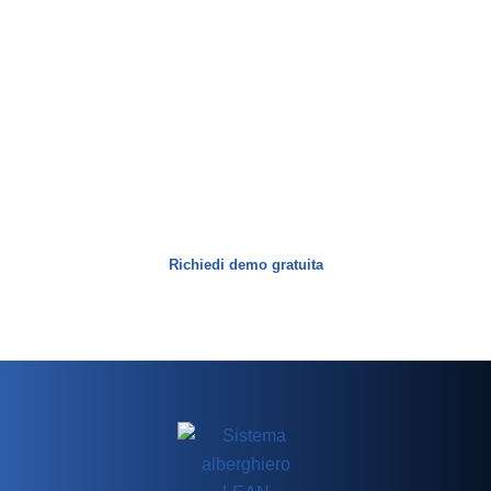
MANTIENILO SEMPLICE · RENDILO SNELLO
Richiedi una demo di
Sistema alberghiero LEAN
Demo personalizzata del software alberghiero cloud, avvio rapido e
processi adattati alla tua operatività. Senza impegno.
Richiedi demo gratuita