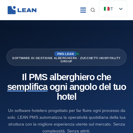
Vai
IT
al
ES
contenuto
EN
FR
DE
PMS LEAN
PT
SOFTWARE DI GESTIONE ALBERGHIERA · ZUCCHETTI HOSPITALITY
GROUP
Il PMS alberghiero che
semplifica
ogni angolo del tuo
hotel
Un software hotelero progettato per far fluire ogni processo da
solo. LEAN PMS automatizza la operatività quotidiana della tua
struttura con la migliore esperienza utente sul mercato. Senza
complessità. Senza attriti.