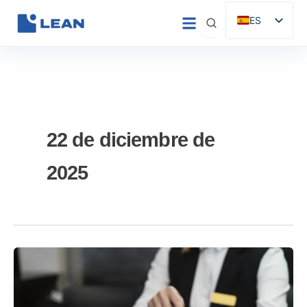
Ir
ES
al
EN
contenido
IT
FR
DE
PT
22 de diciembre de
2025