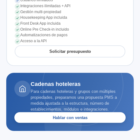
Usuarios ilimitados
Integraciones ilimitadas + API
Gestión multi-propiedad
Housekeeping App incluida
Front Desk App incluida
Online Pre Check-in incluido
Automatizaciones de pagos
Acceso a la API
Solicitar presupuesto
Cadenas hoteleras
Para cadenas hoteleras y grupos con múltiples
propiedades, preparamos una propuesta PMS a
medida ajustada a la estructura, número de
establecimientos, módulos e integraciones.
Hablar con ventas