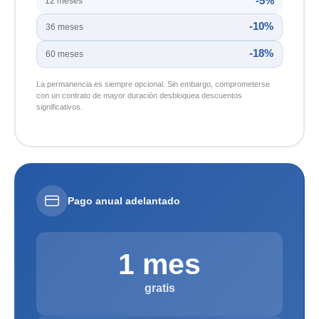
-5%
12 meses
-10%
36 meses
-18%
60 meses
La permanencia es siempre opcional. Sin embargo, comprometerse
con un contrato de mayor duración desbloquea descuentos
significativos.
Pago anual adelantado
1 mes
gratis