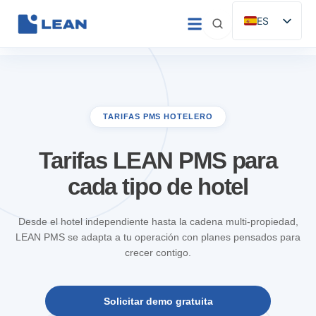
Ir
ES
al
EN
contenido
IT
FR
DE
TARIFAS PMS HOTELERO
PT
Tarifas LEAN PMS para
cada tipo de hotel
Desde el hotel independiente hasta la cadena multi-propiedad,
LEAN PMS se adapta a tu operación con planes pensados para
crecer contigo.
Solicitar demo gratuita