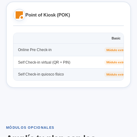
Point of Kiosk (POK)
Basic
Online Pre Check-in
Módulo extra
M
Self Check-in virtual (QR + PIN)
Módulo extra
M
Self Check-in quiosco físico
Módulo extra
M
MÓDULOS OPCIONALES