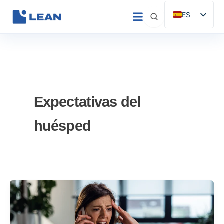
Ir
ES
al
EN
contenido
IT
FR
DE
PT
Expectativas del
huésped