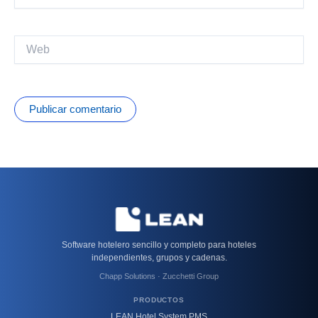
electrónico*
Web
Software hotelero sencillo y completo para hoteles
independientes, grupos y cadenas.
Chapp Solutions · Zucchetti Group
PRODUCTOS
LEAN Hotel System PMS