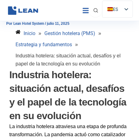
Ir
ES
al
EN
contenido
Por
Lean Hotel System
/
julio 11, 2025
IT
Inicio
Gestión hotelera (PMS)
»
»
FR
Estrategia y fundamentos
»
DE
Industria hotelera: situación actual, desafíos y el
PT
papel de la tecnología en su evolución
Industria hotelera:
situación actual, desafíos
y el papel de la tecnología
en su evolución
La industria hotelera atraviesa una etapa de profunda
transformación. La pandemia actuó como catalizador