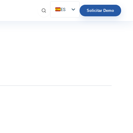
ES
Solicitar Demo
EN
IT
FR
DE
PT