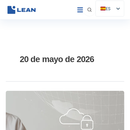
Ir
ES
al
EN
contenido
IT
FR
DE
PT
20 de mayo de 2026