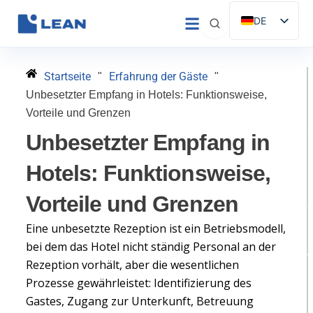
Zum
DE
Inhalt
ES
springen
EN
Startseite
Erfahrung der Gäste
"
"
IT
Unbesetzter Empfang in Hotels: Funktionsweise,
FR
Vorteile und Grenzen
S
PT
Unbesetzter Empfang in
Hotels: Funktionsweise,
Vorteile und Grenzen
Eine unbesetzte Rezeption ist ein Betriebsmodell,
S
bei dem das Hotel nicht ständig Personal an der
Rezeption vorhält, aber die wesentlichen
Prozesse gewährleistet: Identifizierung des
H
Gastes, Zugang zur Unterkunft, Betreuung