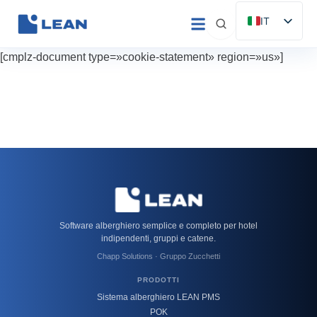
Vai
IT
al
ES
contenuto
[cmplz-document type=»cookie-statement» region=»us»]
EN
FR
DE
PT
Software alberghiero semplice e completo per hotel
indipendenti, gruppi e catene.
Chapp Solutions · Gruppo Zucchetti
PRODOTTI
Sistema alberghiero LEAN PMS
POK