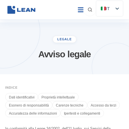
Vai
IT
al
ES
contenuto
EN
FR
LEGALE
DE
Avviso legale
PT
INDICE
Dati identificativi
Proprietà intellettuale
Esonero di responsabilità
Carenze tecniche
Accesso da terzi
Accuratezza delle informazioni
Ipertesti e collegamenti
In conformità alla Legge 34/2002, dell'11 luglio, sui Servizi della