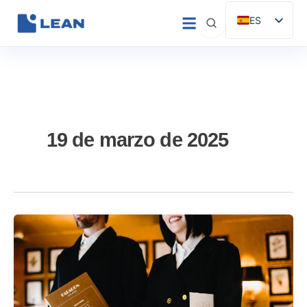
Ir
ES
al
EN
contenido
IT
FR
DE
PT
19 de marzo de 2025