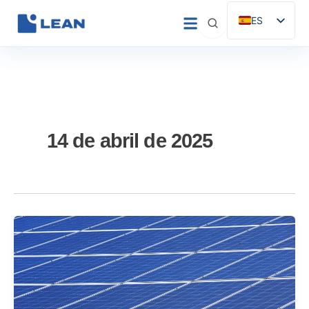
Ir
ES
al
EN
contenido
IT
FR
DE
PT
14 de abril de 2025