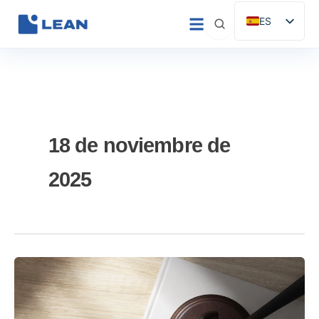
Ir
ES
al
EN
contenido
IT
FR
DE
PT
18 de noviembre de
2025