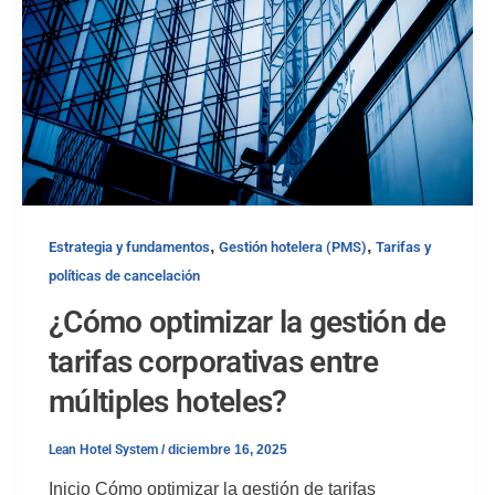
,
,
Estrategia y fundamentos
Gestión hotelera (PMS)
Tarifas y
políticas de cancelación
¿Cómo optimizar la gestión de
tarifas corporativas entre
múltiples hoteles?
Lean Hotel System
/
diciembre 16, 2025
Inicio Cómo optimizar la gestión de tarifas