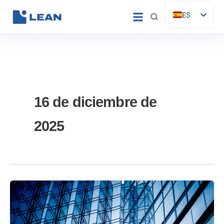
Ir
ES
al
EN
contenido
IT
FR
DE
PT
16 de diciembre de
2025