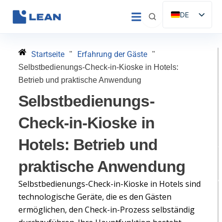
Zum
DE
Inhalt
ES
springen
EN
Startseite
Erfahrung der Gäste
"
"
IT
Selbstbedienungs-Check-in-Kioske in Hotels:
FR
Betrieb und praktische Anwendung
S
PT
Selbstbedienungs-
Check-in-Kioske in
Hotels: Betrieb und
praktische Anwendung
S
Selbstbedienungs-Check-in-Kioske in Hotels sind
technologische Geräte, die es den Gästen
H
ermöglichen, den Check-in-Prozess selbständig