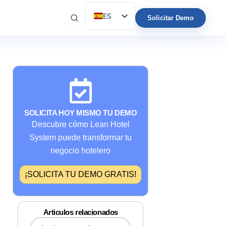
ES
Solicitar Demo
EN
IT
FR
DE
PT
SOLICITA HOY MISMO TU DEMO
Descubre cómo Lean Hotel
System puede transformar tu
negocio hotelero
¡SOLICITA TU DEMO GRATIS!
Articulos relacionados