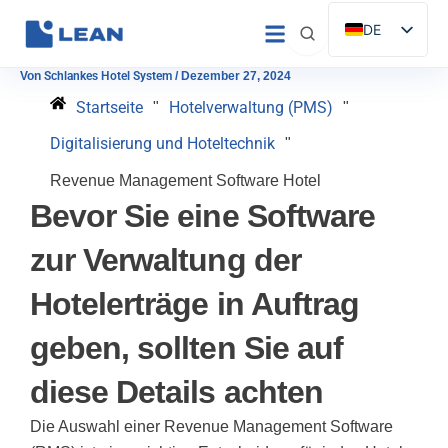
Zum
DE
Inhalt
ES
springen
Von
Schlankes Hotel System
/
Dezember 27, 2024
EN
Startseite
Hotelverwaltung (PMS)
"
"
IT
Digitalisierung und Hoteltechnik
"
FR
Revenue Management Software Hotel
PT
Bevor Sie eine Software
zur Verwaltung der
Hotelerträge in Auftrag
geben, sollten Sie auf
diese Details achten
Die Auswahl einer Revenue Management Software