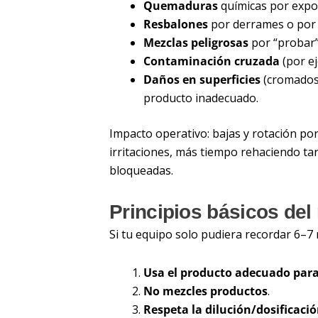
Quemaduras
químicas por expos
Resbalones
por derrames o por 
Mezclas peligrosas
por “probar” 
Contaminación cruzada
(por ej
Daños en superficies
(cromados,
producto inadecuado.
Impacto operativo: bajas y rotación po
irritaciones, más tiempo rehaciendo ta
bloqueadas.
Principios básicos de
Si tu equipo solo pudiera recordar 6–7 
Usa el producto adecuado para 
No mezcles productos
.
Respeta la dilución/dosificaci