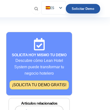
ES
Solicitar Demo
EN
IT
FR
DE
PT
SOLICITA HOY MISMO TU DEMO
Descubre cómo Lean Hotel
System puede transformar tu
negocio hotelero
¡SOLICITA TU DEMO GRATIS!
Articulos relacionados