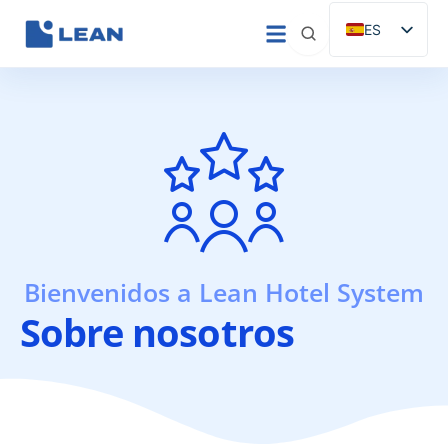
Ir
ES
al
EN
contenido
IT
FR
DE
PT
Bienvenidos a Lean Hotel System
Sobre nosotros