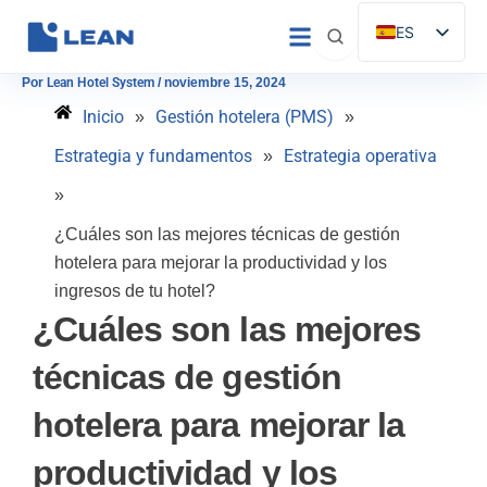
Ir
ES
al
EN
contenido
Por
Lean Hotel System
/
noviembre 15, 2024
IT
Inicio
Gestión hotelera (PMS)
»
»
FR
Estrategia y fundamentos
Estrategia operativa
»
DE
»
PT
¿Cuáles son las mejores técnicas de gestión
hotelera para mejorar la productividad y los
ingresos de tu hotel?
¿Cuáles son las mejores
técnicas de gestión
hotelera para mejorar la
productividad y los