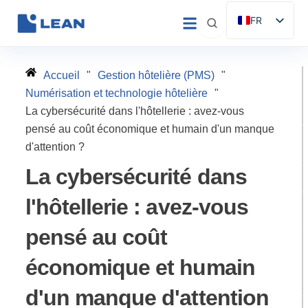
Aller
FR
au
ES
contenu
EN
Accueil
"
Gestion hôtelière (PMS)
"
IT
Numérisation et technologie hôtelière
"
DE
La cybersécurité dans l'hôtellerie : avez-vous
pensé au coût économique et humain d'un manque
PT
d'attention ?
La cybersécurité dans
l'hôtellerie : avez-vous
l
pensé au coût
économique et humain
H
p
d'un manque d'attention
t