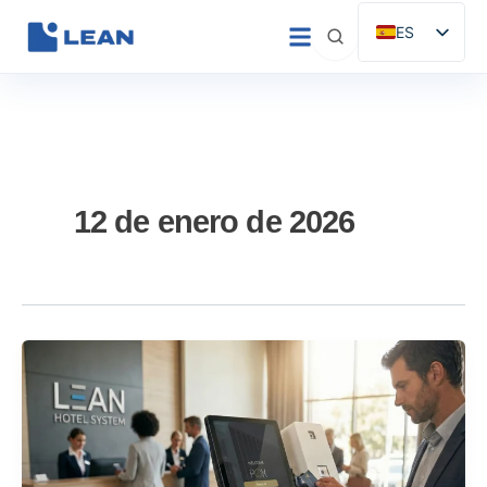
Ir
ES
al
EN
contenido
IT
FR
DE
PT
12 de enero de 2026