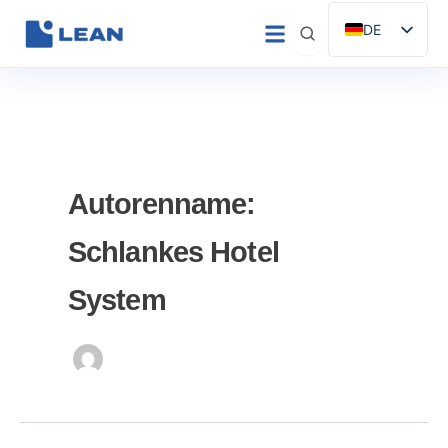
Zum
DE
Inhalt
ES
springen
EN
IT
FR
PT
Autorenname:
Schlankes Hotel
System