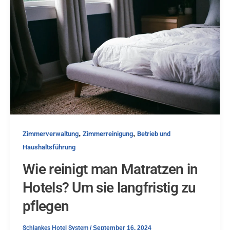
,
,
Zimmerverwaltung
Zimmerreinigung
Betrieb und
Haushaltsführung
Wie reinigt man Matratzen in
Hotels? Um sie langfristig zu
pflegen
Schlankes Hotel System
/
September 16, 2024