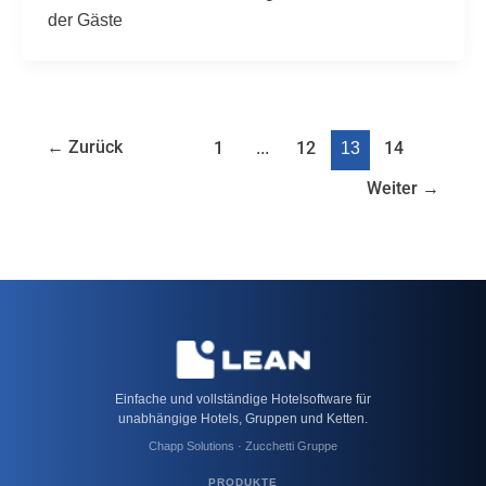
der Gäste
←
Zurück
1
...
12
13
14
Weiter
→
Einfache und vollständige Hotelsoftware für
unabhängige Hotels, Gruppen und Ketten.
Chapp Solutions · Zucchetti Gruppe
PRODUKTE