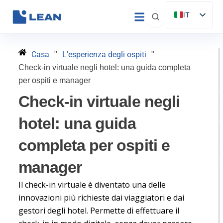
Vai
IT
al
ES
contenuto
EN
Casa
L'esperienza degli ospiti
"
"
FR
Check-in virtuale negli hotel: una guida completa
DE
per ospiti e manager
PT
Check-in virtuale negli
hotel: una guida
completa per ospiti e
S
manager
il
Il check-in virtuale è diventato una delle
innovazioni più richieste dai viaggiatori e dai
H
gestori degli hotel. Permette di effettuare il