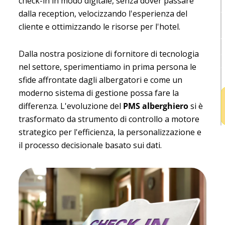
check-in in modo digitale, senza dover passare
dalla reception, velocizzando l'esperienza del
t
cliente e ottimizzando le risorse per l'hotel.
l
v
Dalla nostra posizione di fornitore di tecnologia
a
nel settore, sperimentiamo in prima persona le
a
sfide affrontate dagli albergatori e come un
moderno sistema di gestione possa fare la
differenza. L'evoluzione del
PMS alberghiero
si è
trasformato da strumento di controllo a motore
strategico per l'efficienza, la personalizzazione e
il processo decisionale basato sui dati.