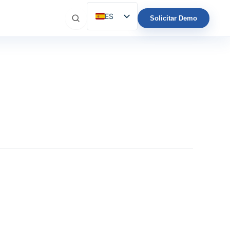
ES
Solicitar Demo
EN
IT
FR
DE
PT