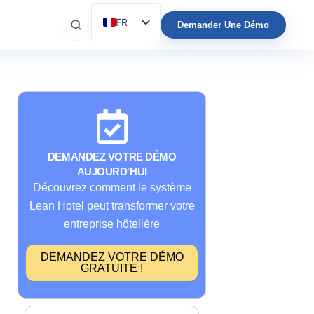
FR
Demander Une Démo
ES
EN
IT
DE
PT
DEMANDEZ VOTRE DÉMO
AUJOURD'HUI
Découvrez comment le système
Lean Hotel peut transformer votre
entreprise hôtelière
DEMANDEZ VOTRE DÉMO
GRATUITE !