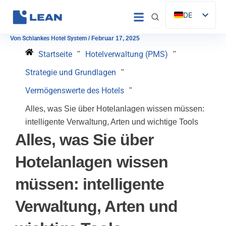
Zum
DE
Inhalt
ES
springen
Von
Schlankes Hotel System
/
Februar 17, 2025
EN
Startseite
Hotelverwaltung (PMS)
"
"
IT
Strategie und Grundlagen
"
FR
Vermögenswerte des Hotels
"
PT
Alles, was Sie über Hotelanlagen wissen müssen:
intelligente Verwaltung, Arten und wichtige Tools
Alles, was Sie über
Hotelanlagen wissen
müssen: intelligente
Verwaltung, Arten und