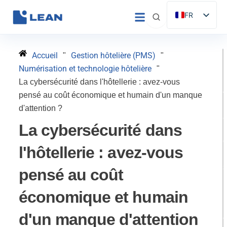
Aller
FR
au
ES
contenu
EN
Accueil
Gestion hôtelière (PMS)
"
"
IT
Numérisation et technologie hôtelière
"
DE
La cybersécurité dans l'hôtellerie : avez-vous
pensé au coût économique et humain d'un manque
PT
d'attention ?
La cybersécurité dans
l'hôtellerie : avez-vous
l
pensé au coût
économique et humain
H
p
d'un manque d'attention
t