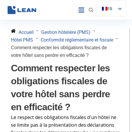
Aller
FR
au
ES
contenu
EN
Accueil
Gestion hôtelière (PMS)
"
"
IT
Hôtel PMS
Conformité réglementaire et fiscale
"
"
DE
Comment respecter les obligations fiscales de
votre hôtel sans perdre en efficacité ?
PT
Comment respecter les
obligations fiscales de
l
votre hôtel sans perdre
en efficacité ?
H
Le respect des obligations fiscales d'un hôtel ne
p
se limite pas à la présentation des déclarations
t