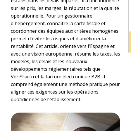
fiscales dans les délais impartis : il a une incidence
v
sur les prix, les marges, la réputation et la qualité
e
opérationnelle. Pour un gestionnaire
h
d'hébergement, connaître la carte fiscale et
coordonner des équipes aux critères homogènes
permet d'éviter les risques et d'améliorer la
rentabilité. Cet article, orienté vers l'Espagne et
avec une vision européenne, résume les taxes, les
modèles, les délais et les nouveaux
développements réglementaires tels que
Veri*Factu et la facture électronique B2B. Il
comprend également une méthode pratique pour
aligner ces exigences sur les opérations
quotidiennes de l'établissement.