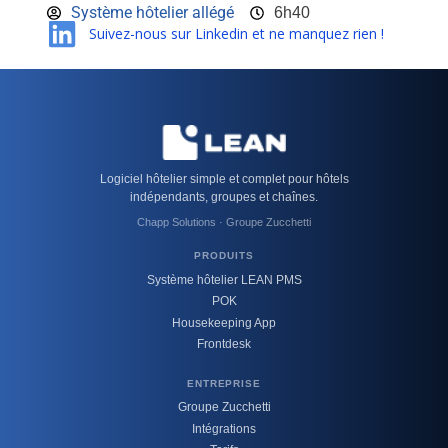
Système hôtelier allégé
6h40
Suivez-nous sur Linkedin et ne manquez rien !
Logiciel hôtelier simple et complet pour hôtels
indépendants, groupes et chaînes.
Chapp Solutions · Groupe Zucchetti
PRODUITS
Système hôtelier LEAN PMS
POK
Housekeeping App
Frontdesk
ENTREPRISE
Groupe Zucchetti
Intégrations