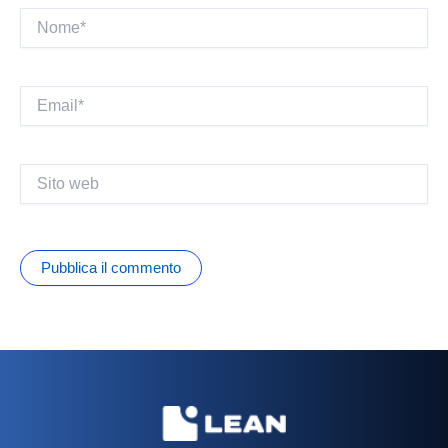
Nome*
Email*
Sito
web