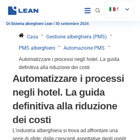
Vai
IT
al
ES
contenuto
Di
Sistema alberghiero Lean
/
30 settembre 2024
EN
Casa
Gestione alberghiera (PMS)
"
"
FR
PMS alberghiero
Automazione PMS
"
"
DE
Automatizzare i processi negli hotel. La guida
PT
definitiva alla riduzione dei costi
Automatizzare i processi
negli hotel. La guida
definitiva alla riduzione
dei costi
L'industria alberghiera si trova ad affrontare una
serie di sfide: dalle crescenti aspettative degli ospiti