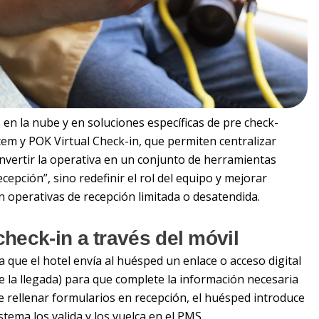
n la nube y en soluciones específicas de pre check-
em y POK Virtual Check-in, que permiten centralizar
onvertir la operativa en un conjunto de herramientas
recepción”, sino redefinir el rol del equipo y mejorar
n operativas de recepción limitada o desatendida.
check-in a través del móvil
ca que el hotel envía al huésped un enlace o acceso digital
e la llegada) para que complete la información necesaria
e rellenar formularios en recepción, el huésped introduce
stema los valida y los vuelca en el PMS.