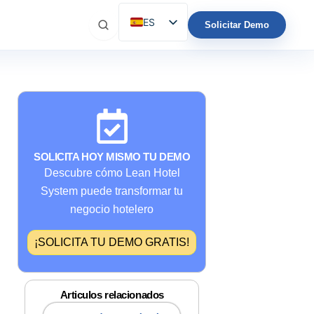
ES
Solicitar Demo
EN
IT
FR
DE
PT
SOLICITA HOY MISMO TU DEMO
Descubre cómo Lean Hotel
System puede transformar tu
negocio hotelero
¡SOLICITA TU DEMO GRATIS!
Articulos relacionados