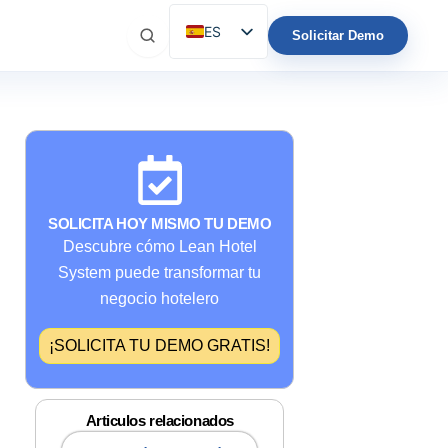
ES
Solicitar Demo
EN
IT
FR
DE
PT
SOLICITA HOY MISMO TU DEMO
Descubre cómo Lean Hotel
System puede transformar tu
negocio hotelero
¡SOLICITA TU DEMO GRATIS!
Articulos relacionados