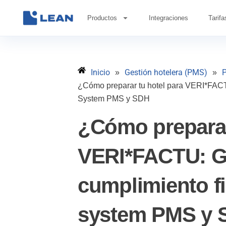
Ir
al
Productos
Integraciones
Tarifa
contenido
Inicio
Gestión hotelera (PMS)
P
»
»
¿Cómo preparar tu hotel para VERI*FACTU
System PMS y SDH
¿Cómo preparar
VERI*FACTU: Gu
cumplimiento f
system PMS y 