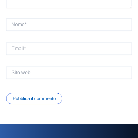
Nome*
Email*
Sito
web