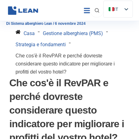
Vai
IT
al
ES
contenuto
Di
Sistema alberghiero Lean
/
6 novembre 2024
EN
Casa
Gestione alberghiera (PMS)
"
"
FR
Strategia e fondamenti
"
DE
Che cos'è il RevPAR e perché dovreste
PT
considerare questo indicatore per migliorare i
profitti del vostro hotel?
Che cos'è il RevPAR e
perché dovreste
considerare questo
indicatore per migliorare i
profitti del vostro hotel?