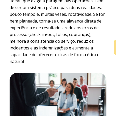
“ideal” que exige a paragem das operações. Tem
t
de ser um sistema prático para duas realidades:
pouco tempo e, muitas vezes, rotatividade. Se for
bem planeada, torna-se uma alavanca direta de
experiência e de resultados: reduz os erros de
h
processo (check-in/out, fólios, cobranças),
melhora a consistência do serviço, reduz os
incidentes e as indemnizações e aumenta a
capacidade de oferecer extras de forma ética e
natural.