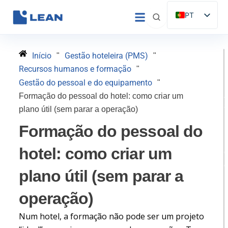
Saltar
PT
para
ES
o
conteúdo
EN
Início
Gestão hoteleira (PMS)
"
"
IT
Recursos humanos e formação
"
FR
Gestão do pessoal e do equipamento
"
Formação do pessoal do hotel: como criar um
DE
plano útil (sem parar a operação)
Formação do pessoal do
hotel: como criar um
plano útil (sem parar a
H
operação)
Num hotel, a formação não pode ser um projeto