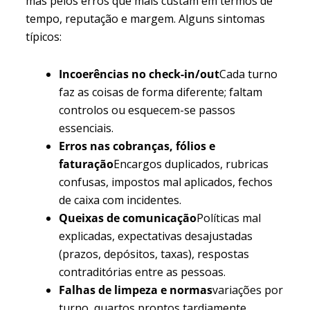
mas pelos erros que mais custam em termos de
tempo, reputação e margem. Alguns sintomas
típicos:
Incoerências no check-in/out
Cada turno
faz as coisas de forma diferente; faltam
controlos ou esquecem-se passos
essenciais.
Erros nas cobranças, fólios e
faturação
Encargos duplicados, rubricas
confusas, impostos mal aplicados, fechos
de caixa com incidentes.
Queixas de comunicação
Políticas mal
explicadas, expectativas desajustadas
(prazos, depósitos, taxas), respostas
contraditórias entre as pessoas.
Falhas de limpeza e normas
variações por
turno, quartos prontos tardiamente,