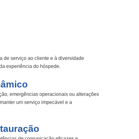
a de serviço ao cliente e à diversidade
a da experiência do hóspede.
nâmico
ação, emergências operacionais ou alterações
 manter um serviço impecável e a
stauração
mpetências de comunicação eficazes e