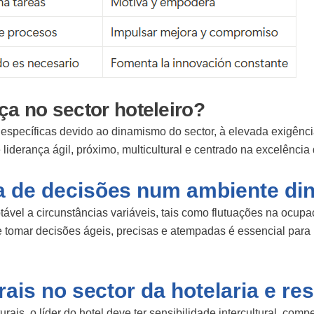
ça no sector hoteleiro?
s específicas devido ao dinamismo do sector, à elevada exigênci
e liderança ágil, próximo, multicultural e centrado na excelênci
a de decisões num ambiente di
tável a circunstâncias variáveis, tais como flutuações na ocup
 tomar decisões ágeis, precisas e atempadas é essencial para
rais no sector da hotelaria e re
rais, o líder do hotel deve ter sensibilidade intercultural, co