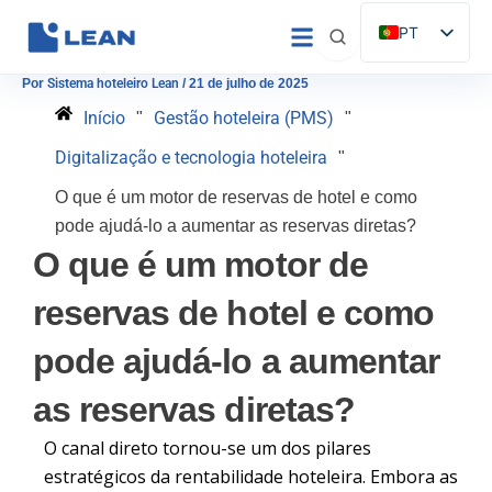
Saltar
PT
para
ES
o
Por
Sistema hoteleiro Lean
/
21 de julho de 2025
conteúdo
EN
Início
Gestão hoteleira (PMS)
"
"
IT
Digitalização e tecnologia hoteleira
"
FR
O que é um motor de reservas de hotel e como
DE
pode ajudá-lo a aumentar as reservas diretas?
O que é um motor de
reservas de hotel e como
pode ajudá-lo a aumentar
as reservas diretas?
O canal direto tornou-se um dos pilares
estratégicos da rentabilidade hoteleira. Embora as