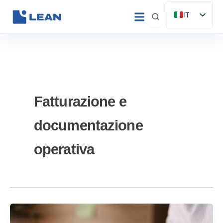
Vai
IT
al
ES
contenuto
EN
FR
DE
PT
Fatturazione e
documentazione
operativa