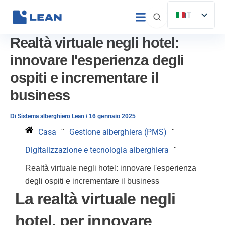
Vai
IT
al
ES
contenuto
Realtà virtuale negli hotel:
EN
innovare l'esperienza degli
FR
ospiti e incrementare il
DE
business
PT
Di
Sistema alberghiero Lean
/
16 gennaio 2025
Casa
Gestione alberghiera (PMS)
"
"
Digitalizzazione e tecnologia alberghiera
"
Realtà virtuale negli hotel: innovare l'esperienza
degli ospiti e incrementare il business
La realtà virtuale negli
hotel, per innovare