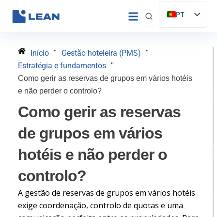
Saltar
PT
para
ES
o
conteúdo
EN
Início
Gestão hoteleira (PMS)
"
"
IT
Estratégia e fundamentos
"
FR
Como gerir as reservas de grupos em vários hotéis
e não perder o controlo?
DE
Como gerir as reservas
de grupos em vários
hotéis e não perder o
controlo?
H
A gestão de reservas de grupos em vários hotéis
exige coordenação, controlo de quotas e uma