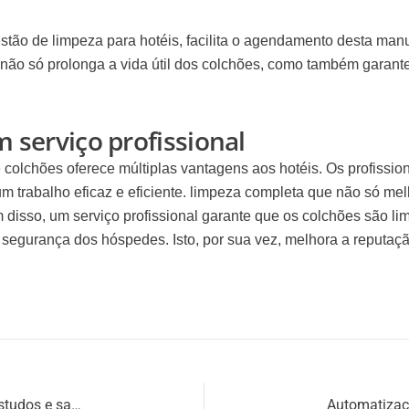
tão de limpeza para hotéis, facilita o agendamento desta man
não só prolonga a vida útil dos colchões, como também garan
 serviço profissional
e colchões
oferece múltiplas vantagens aos hotéis. Os profissi
 trabalho eficaz e eficiente.
limpeza completa
que não só mel
m disso, um serviço profissional garante que os colchões são 
 e segurança dos hóspedes. Isto, por sua vez, melhora a
reputaçã
Rececionista de hotel O que é que faz? Funções, estudos e salário