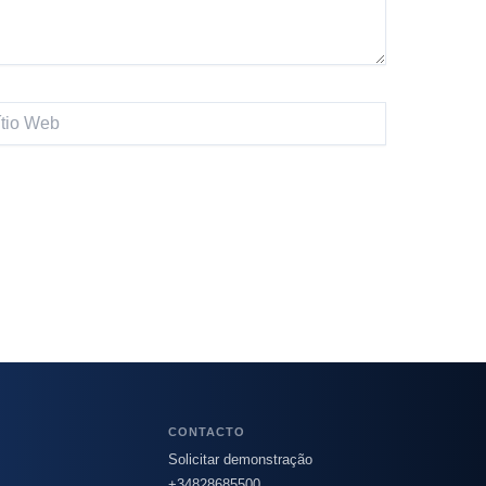
CONTACTO
Solicitar demonstração
+34828685500