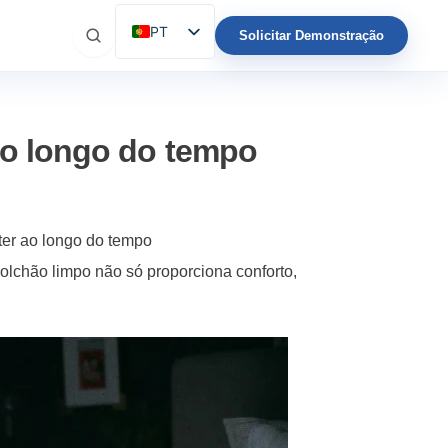
PT
Solicitar Demonstração
ES
EN
IT
ao longo do tempo
FR
DE
ter ao longo do tempo
colchão limpo não só proporciona conforto,