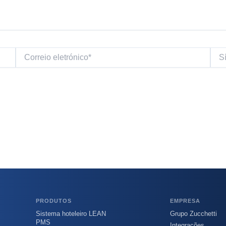
Correio
Sítio
eletrónico*
Web
PRODUTOS
EMPRESA
Sistema hoteleiro LEAN
Grupo Zucchetti
PMS
Integrações