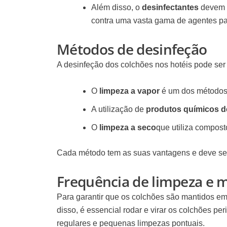
Além disso, o
desinfectantes
devem s
contra uma vasta gama de agentes pa
Métodos de desinfeção
A desinfeção dos colchões nos hotéis pode ser
O
limpeza a vapor
é um dos métodos m
A utilização de
produtos químicos d
O
limpeza a seco
que utiliza compost
Cada método tem as suas vantagens e deve ser 
Frequência de limpeza e
Para garantir que os colchões são mantidos e
disso, é essencial rodar e virar os colchões p
regulares e pequenas limpezas pontuais.