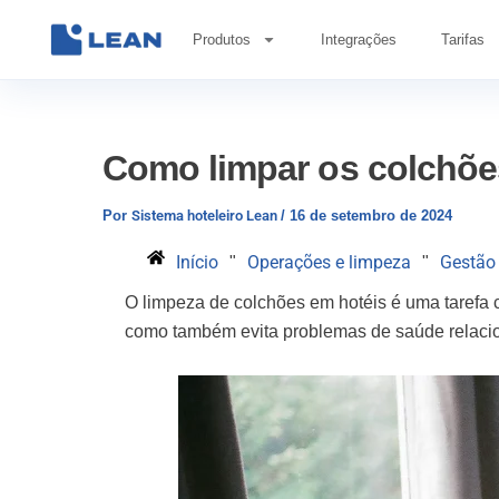
Saltar
para
Produtos
Integrações
Tarifas
o
conteúdo
Como limpar os colchõe
Por
Sistema hoteleiro Lean
/
16 de setembro de 2024
Início
Operações e limpeza
Gestão 
"
"
O
limpeza de colchões em hotéis
é uma tarefa 
como também evita problemas de saúde relacio