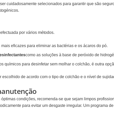
er cuidadosamente selecionados para garantir que são seguros
togénicos.
 efectuada por vários métodos.
ais eficazes para eliminar as bactérias e os ácaros do pó.
esinfectantes
como as soluções à base de peróxido de hidrog
os químicos para desinfetar sem molhar o colchão, é outra opçã
escolhido de acordo com o tipo de colchão e o nível de sujida
 manutenção
m óptimas condições, recomenda-se que sejam limpos profissi
eriodicamente para evitar um desgaste irregular. Um programa d