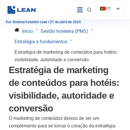
Saltar
PT
para
ES
o
Por
Sistema hoteleiro Lean
/
27 de abril de 2025
conteúdo
EN
Início
Gestão hoteleira (PMS)
"
"
IT
Estratégia e fundamentos
"
FR
Estratégia de marketing de conteúdos para hotéis:
DE
visibilidade, autoridade e conversão
Estratégia de marketing
de conteúdos para hotéis:
visibilidade, autoridade e
conversão
O marketing de conteúdos deixou de ser um
complemento para se tornar o coração da estratégia