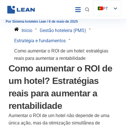
Saltar
PT
para
ES
o
Por
Sistema hoteleiro Lean
/
6 de maio de 2025
conteúdo
EN
Início
Gestão hoteleira (PMS)
"
"
IT
Estratégia e fundamentos
"
FR
Como aumentar o ROI de um hotel: estratégias
DE
reais para aumentar a rentabilidade
Como aumentar o ROI de
um hotel? Estratégias
reais para aumentar a
rentabilidade
Aumentar o ROI de um hotel não depende de uma
única ação, mas da otimização simultânea de